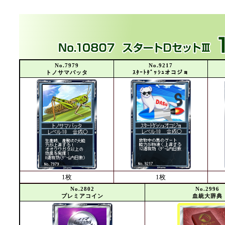
No.7979
No.9217
トノサマバッタ
ｽﾀｰﾄﾀﾞｯｼｭオコジョ
1枚
1枚
No.2802
No.2996
プレミアコイン
血統大辞典