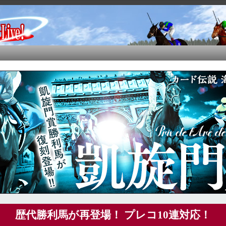
歴代勝利馬が再登場！ プレコ10連対応！