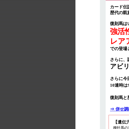
カード伝
歴代の凱
復刻馬は
強活
レア
での登場
さらに、
アビリ
さらに今
10連時は
復刻馬と
⇒ 併せ
【遺伝
種牡馬の