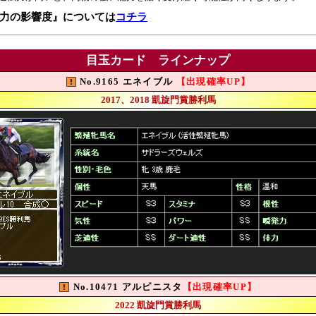
伝力の影響度』については
コチラ
目玉カード ラインナップ
No.9165 エネイブル
【出現確率UP】
2017、2018 凱旋門賞勝利馬
No.10471 アルピニスタ
【出現確率UP】
2022 凱旋門賞勝利馬