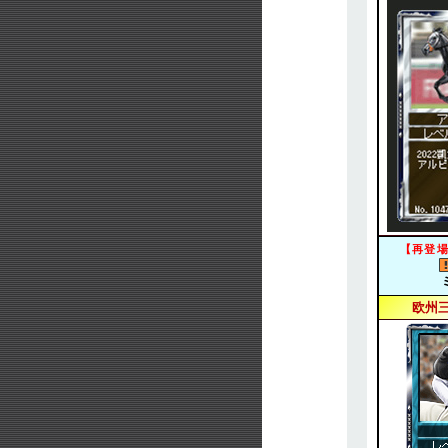
【再登場
欧州