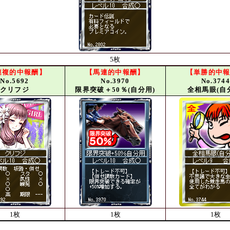
5枚
連複的中報酬】
【馬連的中報酬】
【単勝的中
No.5692
No.3970
No.374
クリフジ
限界突破＋50％(自分用)
全相馬眼(自
1枚
1枚
1枚