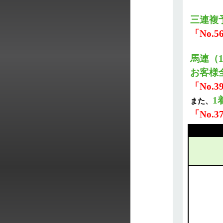
三連複
「No.
馬連（
お客様
「No.
1
また、
「No.