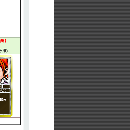
報酬】
4
分用)