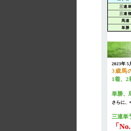
三連
三連
馬連
単勝
2023年
3歳馬
1着、2
単勝、
さらに、
三連単
「No