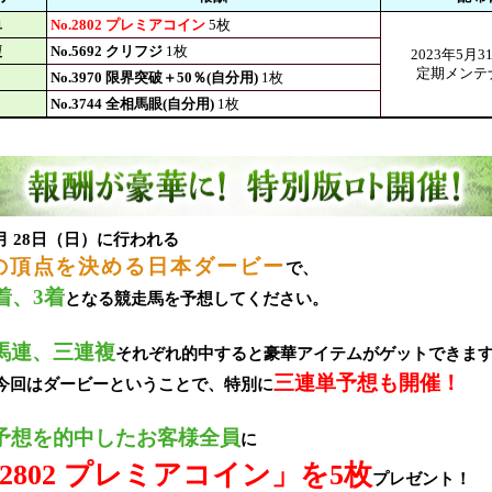
単
No.2802 プレミアコイン
5枚
複
No.5692 クリフジ
1枚
2023年5月
定期メンテ
No.3970 限界突破＋50％(自分用)
1枚
No.3744 全相馬眼(自分用)
1枚
 5月 28日（日）に行われる
の頂点を決める日本ダービー
で、
着、3着
となる競走馬を予想してください。
馬連、三連複
それぞれ的中すると豪華アイテムがゲットできま
三連単予想も開催！
今回はダービーということで、特別に
予想を的中したお客様全員
に
.2802 プレミアコイン」を5枚
プレゼント！