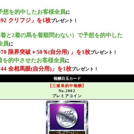
予想を的中したお客様全員
に
5692 クリフジ」を1枚
プレゼント！
1着と2着の馬を着順問わない）で予想を的中した
全員
に
3970 限界突破＋50％(自分用) 」を1枚
プレゼント！
着を的中させたお客様全員
に
3744 全相馬眼(自分用)」を1枚
プレゼント！
報酬目玉カード
【三連単的中報酬】
No.2802
プレミアコイン