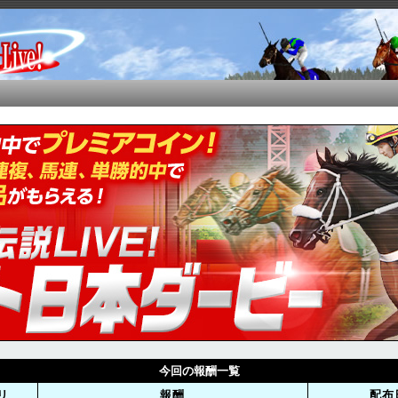
今回の報酬一覧
リ
報酬
配布