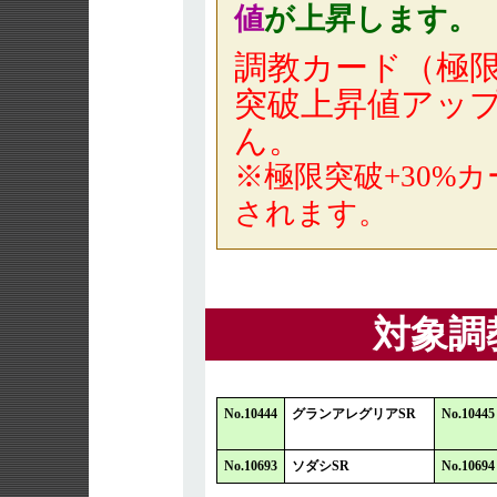
値
が上昇します。
調教カード（極
突破上昇値アッ
ん。
※極限突破+30%カ
されます。
対象調
No.10444
グランアレグリアSR
No.10445
No.10693
ソダシSR
No.10694