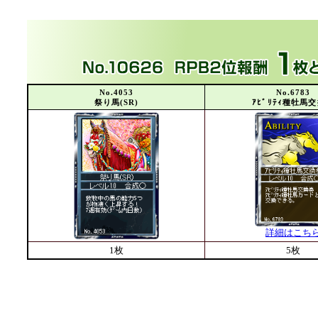
No.4053
No.6783
祭り馬(SR)
ｱﾋﾞﾘﾃｨ種牡馬
詳細はこち
1枚
5枚