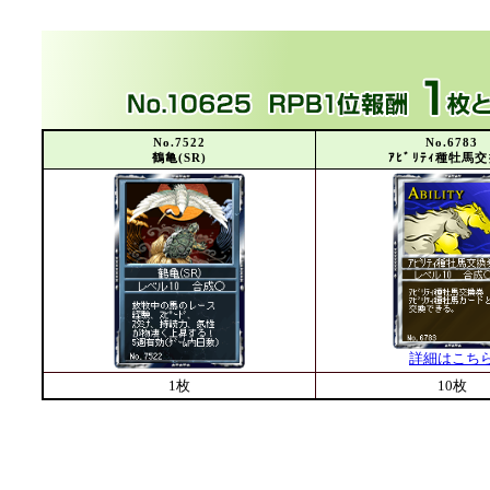
No.7522
No.6783
鶴亀(SR)
ｱﾋﾞﾘﾃｨ種牡馬
詳細はこち
1枚
10枚