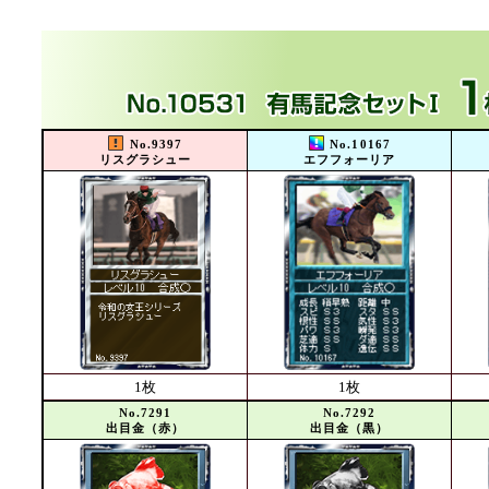
No.9397
No.10167
リスグラシュー
エフフォーリア
1枚
1枚
No.7291
No.7292
出目金（赤）
出目金（黒）