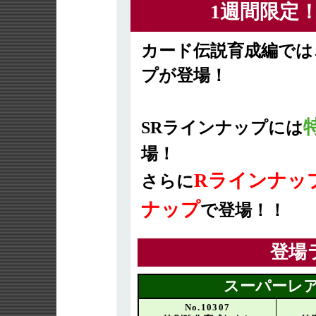
1週間限定
カード伝説育成編では
プが登場！
SRラインナップには
場！
Rラインナッ
さらに
ナップ
で登場！！
登場
スーパーレア
No.10307