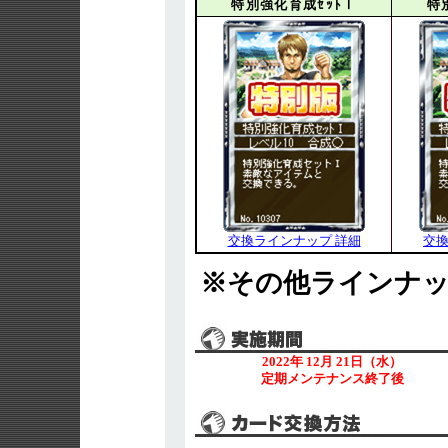
特別強化育成ｾｯﾄⅠ
特
交換ラインナップ 詳細
交換
※その他ラインナ
2022年 12月 21日（水）
定期メンテナンス終了後