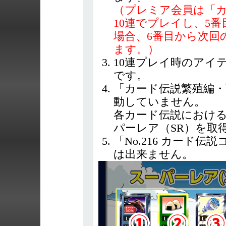
（プレミア会員は「カ
10連でプレイし、5番
場合、6番目から次回
ます。）
10連プレイ時のアイ
です。
「カード伝説繁殖編・
動していません。
各カード伝説における
パーレア（SR）を取
「No.216 カード
は出来ません。