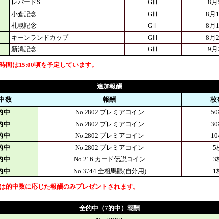
レパードS
GⅢ
8月
日
小倉記念
GⅢ
8月
日
札幌記念
GⅡ
8月
日
キーンランドカップ
GⅢ
8月
新潟記念
GⅢ
9月
時間は15:00頃を予定しています。
追加報酬
中数
報酬
枚
的中
No.2802 プレミアコイン
5
的中
No.2802 プレミアコイン
3
的中
No.2802 プレミアコイン
1
的中
No.2802 プレミアコイン
5
的中
No.216 カード伝説コイン
3
的中
No.3744 全相馬眼(自分用)
1
は的中数に応じた報酬のみプレゼントされます。
全的中（7的中）報酬