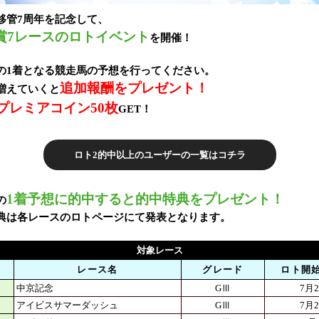
移管7周年を記念して、
賞7レースのロトイベント
を開催！
の1着となる競走馬の予想を行ってください。
追加報酬をプレゼント！
増えていくと
プレミアコイン50枚
GET！
ロト2的中以上のユーザーの一覧はコチラ
1着予想に的中すると的中特典をプレゼント！
の
典は各レースのロトページにて発表となります。
対象レース
レース名
グレード
ロト開
日
中京記念
GⅢ
7月
日
アイビスサマーダッシュ
GⅢ
7月