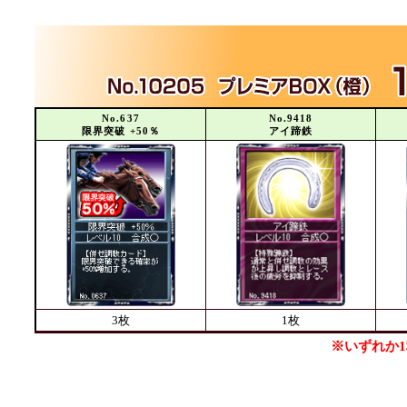
No.637
No.9418
限界突破 +50％
アイ蹄鉄
3枚
1枚
※いずれか1