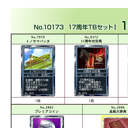
No.7979
No.9372
トノサマバッタ
15周年功労馬
1枚
1枚
No.2802
No.2996
プレミアコイン
血統大辞典