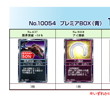
No.637
No.9418
限界突破 +50％
アイ蹄鉄
3枚
1枚
※いずれか1