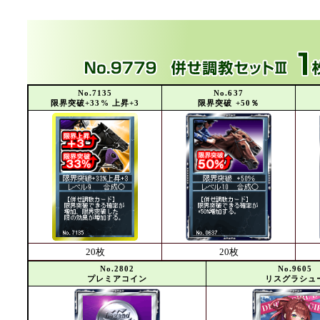
No.7135
No.637
限界突破+33% 上昇+3
限界突破 +50％
20枚
20枚
No.2802
No.9605
プレミアコイン
リスグラシュ