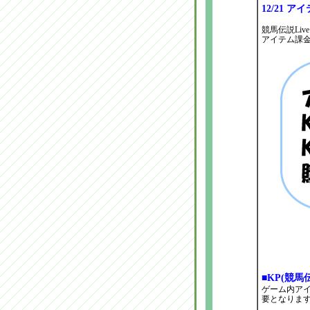
12/21 
競馬伝説Li
アイテム課
■KP(競馬
ゲーム内アイ
要となりま