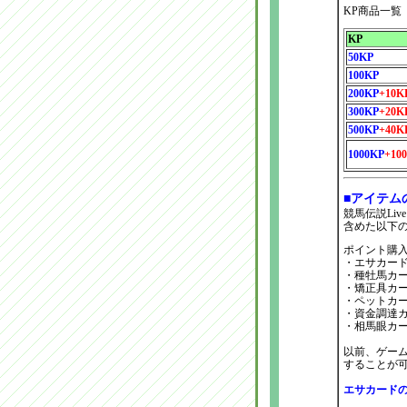
KP商品一覧
KP
50KP
100KP
200KP
+10K
300KP
+20K
500KP
+40K
1000KP
+10
■アイテム
競馬伝説Li
含めた以下
ポイント購
・エサカー
・種牡馬カ
・矯正具カ
・ペットカ
・資金調達
・相馬眼カ
以前、ゲー
することが
エサカード