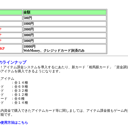
金額
500円
1000円
P
2000円
P
3000円
P
5000円
10000円
0KP
WebMoney、クレジッドカード決済のみ
のラインナップ
ve！アイテム課金システムを導入するにあたり、新カード「相馬眼カード」「資金調
のアイテムを購入できるようになります。
入アイテム
ド ：全１４種
ード ：全６９種
ード ：全３２種
ード ：全１２種
カード ：全６種
ード ：全１４種
ム内資金で購入できたアイテムカード等に関しましては、アイテム課金後もゲーム内
可能です。
の使用方法はこちら