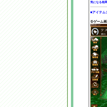
気になる相
■アイテム
①ゲーム画