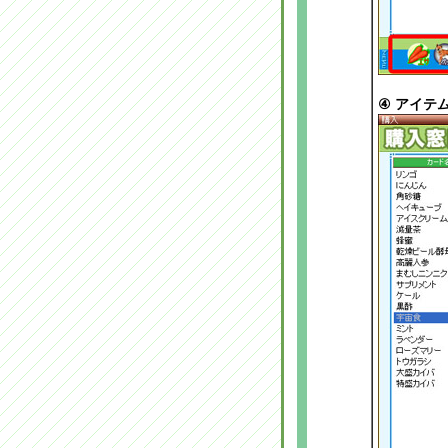
④
アイテム