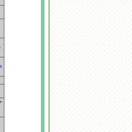
参
騎
）
う