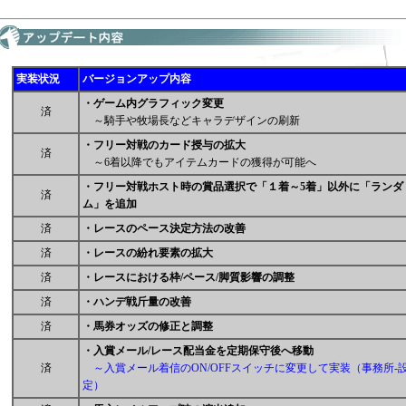
実装状況
バージョンアップ内容
・ゲーム内グラフィック変更
済
～騎手や牧場長などキャラデザインの刷新
・フリー対戦のカード授与の拡大
済
～6着以降でもアイテムカードの獲得が可能へ
・フリー対戦ホスト時の賞品選択で「１着～5着」以外に「ランダ
済
ム」を追加
済
・レースのペース決定方法の改善
済
・レースの紛れ要素の拡大
済
・レースにおける枠/ペース/脚質影響の調整
済
・ハンデ戦斤量の改善
済
・馬券オッズの修正と調整
・入賞メール/レース配当金を定期保守後へ移動
済
～入賞メール着信のON/OFFスイッチに変更して実装（事務所-
定）