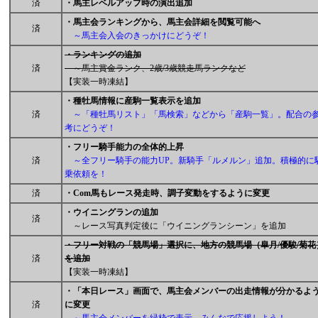
済
・馬主レベルアップ時の演出追加
・馬主会ランキングから、馬主会詳細を閲覧可能へ
済
～馬主会入会のきっかけにどうぞ！
・ランキングの追加
済
～馬主賞金ランク、2歳/3歳競走馬ランクなど
【実装一時凍結】
・種牡馬情報に産駒一覧表示を追加
済
～「種牡馬リスト」「馬検索」などから「産駒一覧」。配合の
考にどうぞ！
・フリー騎手能力の全体的上昇
済
～全フリー騎手の能力UP。新騎手「ルメルン」追加。積極的に
乗依頼を！
済
・Com馬もレース発走時、調子変動をするように変更
・ウイニングランの追加
済
～レース写真判定後に「ウイニングランシーン」を追加
・フリー対戦の「競馬場」選択に、地方の競馬場（皐月/優駿/菊花
済
を追加
【実装一時凍結】
・「本日レース」画面で、馬主会メンバーの出走情報が分かるよ
済
に変更